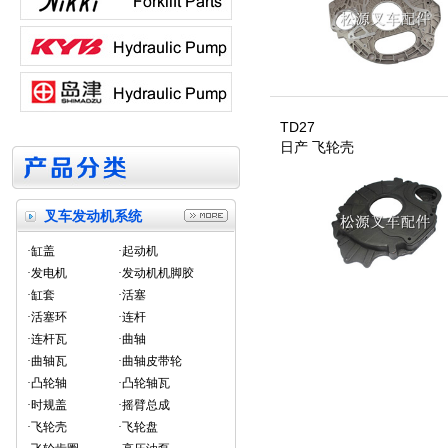
TD27
日产 飞轮壳
叉车发动机系统
·缸盖
·起动机
·发电机
·发动机机脚胶
·缸套
·活塞
·活塞环
·连杆
·连杆瓦
·曲轴
·曲轴瓦
·曲轴皮带轮
·凸轮轴
·凸轮轴瓦
·时规盖
·摇臂总成
·飞轮壳
·飞轮盘