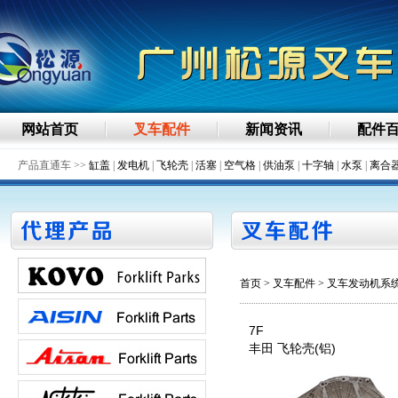
网站首页
叉车配件
新闻资讯
配件
产品直通车 >>
缸盖
|
发电机
|
飞轮壳
|
活塞
|
空气格
|
供油泵
|
十字轴
|
水泵
|
离合
首页
>
叉车配件
> 叉车发动机系
7F
丰田 飞轮壳(铝)