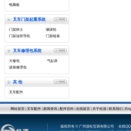
·电脑板
叉车门架起重系统
·门架杯士
·侧滚轮
·门架油管导轮
·门架链条
叉车修理包系统
·大修包
·气缸床
·波箱修理包
其 他
·叉车配件
网站首页
|
叉车配件
|
新闻资讯
|
配件百科
|
在线留言
|
关于松源
|
联系我们
|
Eng
版权所有 © 广州源松贸易有限公司 在线Q