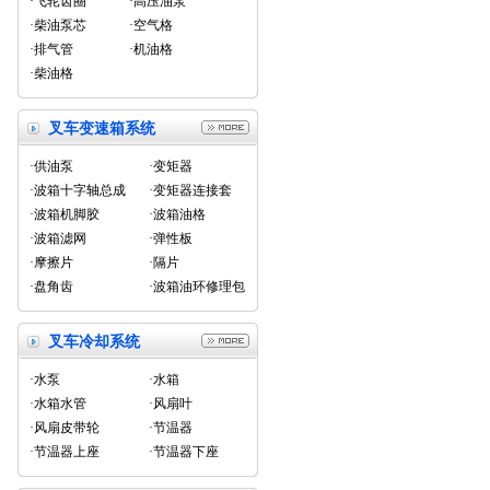
·飞轮齿圈
·高压油泵
·柴油泵芯
·空气格
·排气管
·机油格
·柴油格
叉车变速箱系统
·供油泵
·变矩器
·波箱十字轴总成
·变矩器连接套
·波箱机脚胶
·波箱油格
·波箱滤网
·弹性板
·摩擦片
·隔片
·盘角齿
·波箱油环修理包
叉车冷却系统
·水泵
·水箱
·水箱水管
·风扇叶
·风扇皮带轮
·节温器
·节温器上座
·节温器下座