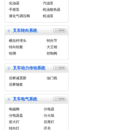
·化油器
·汽油泵
·手摇泵
·机油散热器
·液化气调压阀
·机油泵
叉车转向系统
·横拉杆球头
·转向节
·转向轮毂
·大王销
·轮辋
·控制阀
叉车动力传动系统
·后桥减震胶
·油门线
·后桥轴套
叉车电气系统
·电磁阀
·分电器
·分电器盖
·分火线
·前大灯
·后尾灯
·转向灯
·开关