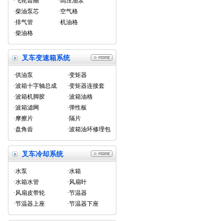
·飞轮齿圈
·高压油泵
·柴油泵芯
·空气格
·排气管
·机油格
·柴油格
叉车变速箱系统
·供油泵
·变矩器
·波箱十字轴总成
·变矩器连接套
·波箱机脚胶
·波箱油格
·波箱滤网
·弹性板
·摩擦片
·隔片
·盘角齿
·波箱油环修理包
叉车冷却系统
·水泵
·水箱
·水箱水管
·风扇叶
·风扇皮带轮
·节温器
·节温器上座
·节温器下座