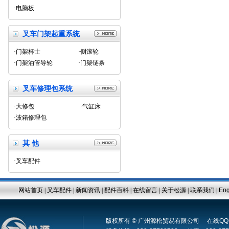
·电脑板
叉车门架起重系统
·门架杯士
·侧滚轮
·门架油管导轮
·门架链条
叉车修理包系统
·大修包
·气缸床
·波箱修理包
其 他
·叉车配件
网站首页
|
叉车配件
|
新闻资讯
|
配件百科
|
在线留言
|
关于松源
|
联系我们
|
Eng
版权所有 © 广州源松贸易有限公司 在线Q