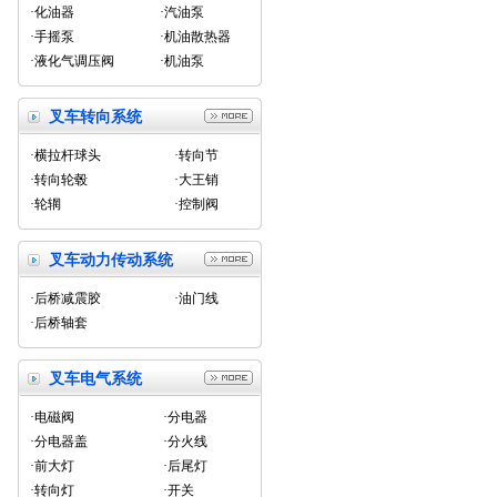
·化油器
·汽油泵
·手摇泵
·机油散热器
·液化气调压阀
·机油泵
叉车转向系统
·横拉杆球头
·转向节
·转向轮毂
·大王销
·轮辋
·控制阀
叉车动力传动系统
·后桥减震胶
·油门线
·后桥轴套
叉车电气系统
·电磁阀
·分电器
·分电器盖
·分火线
·前大灯
·后尾灯
·转向灯
·开关