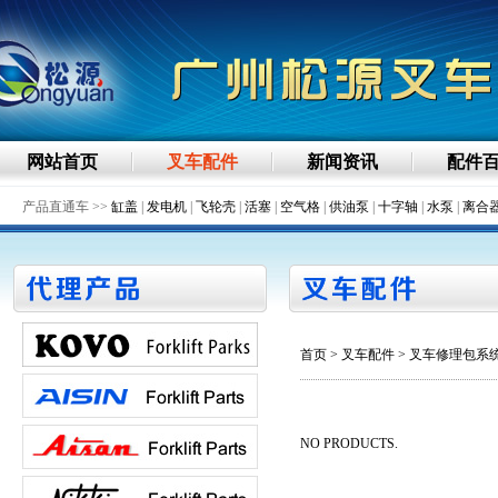
网站首页
叉车配件
新闻资讯
配件
产品直通车 >>
缸盖
|
发电机
|
飞轮壳
|
活塞
|
空气格
|
供油泵
|
十字轴
|
水泵
|
离合
首页
>
叉车配件
> 叉车修理包系
NO PRODUCTS.