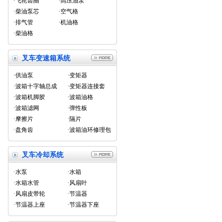
·飞轮齿圈
·高压油泵
·柴油泵芯
·空气格
·排气管
·机油格
·柴油格
叉车变速箱系统
·供油泵
·变矩器
·波箱十字轴总成
·变矩器连接套
·波箱机脚胶
·波箱油格
·波箱滤网
·弹性板
·摩擦片
·隔片
·盘角齿
·波箱油环修理包
叉车冷却系统
·水泵
·水箱
·水箱水管
·风扇叶
·风扇皮带轮
·节温器
·节温器上座
·节温器下座