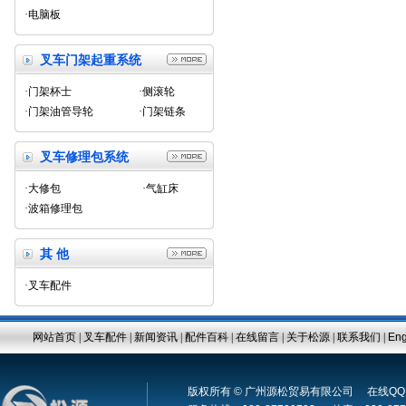
·电脑板
叉车门架起重系统
·门架杯士
·侧滚轮
·门架油管导轮
·门架链条
叉车修理包系统
·大修包
·气缸床
·波箱修理包
其 他
·叉车配件
网站首页
|
叉车配件
|
新闻资讯
|
配件百科
|
在线留言
|
关于松源
|
联系我们
|
Eng
版权所有 © 广州源松贸易有限公司 在线Q