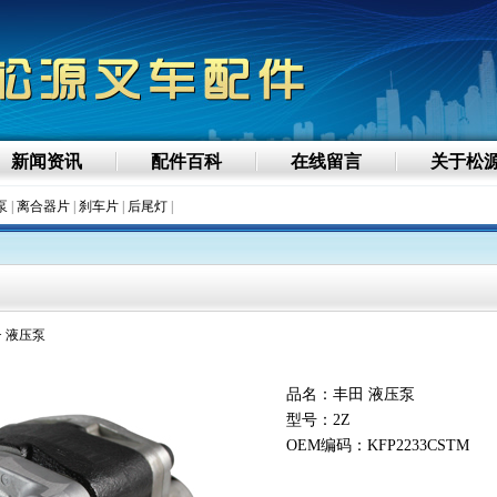
新闻资讯
配件百科
在线留言
关于松
泵
|
离合器片
|
刹车片
|
后尾灯
|
> 液压泵
品名：丰田 液压泵
型号：2Z
OEM编码：KFP2233CSTM