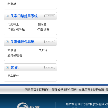
·电脑板
叉车门架起重系统
·门架杯士
·侧滚轮
·门架油管导轮
·门架链条
叉车修理包系统
·大修包
·气缸床
·波箱修理包
其 他
·叉车配件
网站首页
|
叉车配件
|
新闻资讯
|
配件百科
|
在线留言
|
关于松源
|
版权所有 © 广州源松贸易有限