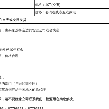
规格：10T(KYB)
M
价格：咨询在线客服或致电
在当天或次日发货！
用，由买家选择合适的货运公司或者快递！
配件已10年有余
证、价格合理
处：
品的部门（与采购部不同）
叉车系列产品中国地区的总代理
求，请不要犹豫立即联系我们，松源用心为您解决。
2； 87796123； 87792316