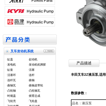
叉车发动机系统
·缸盖
·起动机
产品描述
·发电机
·发动机机脚胶
·缸套
·活塞
丰田叉车2Z液压泵
,适
·活塞环
·连杆
·连杆瓦
·曲轴
·曲轴瓦
·曲轴皮带轮
·凸轮轴
·凸轮轴瓦
数据参数：
·时规盖
·摇臂总成
·飞轮壳
·飞轮盘
品名：液压泵