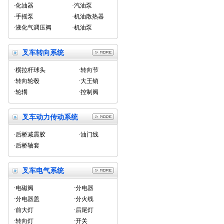
·化油器
·汽油泵
·手摇泵
·机油散热器
·液化气调压阀
·机油泵
叉车转向系统
·横拉杆球头
·转向节
·转向轮毂
·大王销
·轮辋
·控制阀
叉车动力传动系统
·后桥减震胶
·油门线
·后桥轴套
叉车电气系统
·电磁阀
·分电器
·分电器盖
·分火线
·前大灯
·后尾灯
·转向灯
·开关