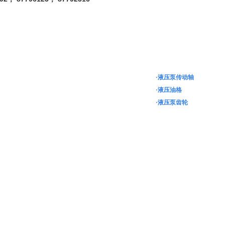
·液压泵传动轴
·液压油格
·液压泵齿轮