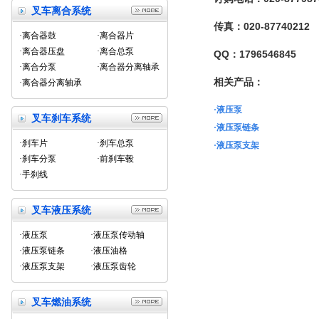
叉车离合系统
传真：020-87740212
·离合器鼓
·离合器片
·离合器压盘
·离合总泵
QQ：1796546845
·离合分泵
·离合器分离轴承
相关产品：
·离合器分离轴承
·液压泵
叉车刹车系统
·液压泵链条
·刹车片
·刹车总泵
·液压泵支架
·刹车分泵
·前刹车毂
·手刹线
叉车液压系统
·液压泵
·液压泵传动轴
·液压泵链条
·液压油格
·液压泵支架
·液压泵齿轮
叉车燃油系统