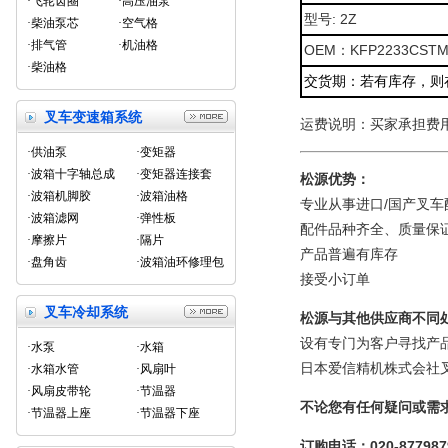
·飞轮齿圈
·高压油泵
型号: 2Z
·柴油泵芯
·空气格
·排气管
·机油格
OEM：KFP2233CST
·柴油格
交货期：若有库存，则
叉车变速箱系统
运费说明：买家承担费
·供油泵
·变矩器
·波箱十字轴总成
·变矩器连接套
松源优势：
·波箱机脚胶
·波箱油格
专业从事进口/国产叉车
·波箱滤网
·弹性板
配件品种齐全、质量保
·摩擦片
·隔片
产品普遍有库存
·盘角齿
·波箱油环修理包
接受小订单
叉车冷却系统
松源与其他供应商不同
设有专门为客户寻找产
·水泵
·水箱
日本爱信精机株式会社
·水箱水管
·风扇叶
·风扇皮带轮
·节温器
不论您有任何疑问或需
·节温器上座
·节温器下座
订购电话：020-8779879