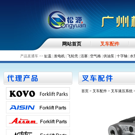
网站首页
叉车配件
产品直通车 >>
缸盖
|
发电机
|
飞轮壳
|
活塞
|
空气格
|
供油泵
|
十字轴
|
水
首页
>
叉车配件
> 叉车液压系统